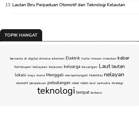
Lautan Biru Perpaduan Otomotif dan Teknologi Kelautan
TOPIK HANGAT
kabar
Elektrik
bersama
di
digital
dimana
ekonomi
harta
inovasi
investasi
Laut
lautan
keluarga
Kehidupan
kekayaan
kelautan
keuangan
nelayan
lokasi
Menggali
maju
mana
menyemangati
Mobilitas
petualangan
otomotif
perpaduan
robot
robot-laut
samudra
strategi
teknologi
tempat
terbaru