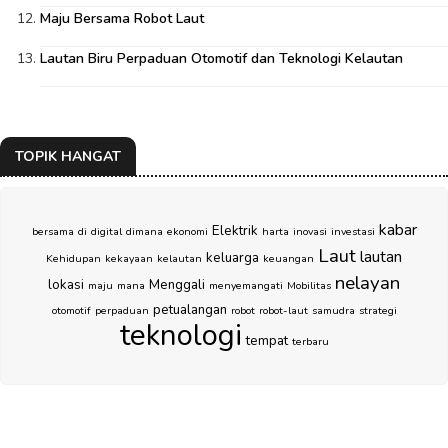
Maju Bersama Robot Laut
Lautan Biru Perpaduan Otomotif dan Teknologi Kelautan
TOPIK HANGAT
kabar
Elektrik
bersama
di
digital
dimana
ekonomi
harta
inovasi
investasi
Laut
lautan
keluarga
Kehidupan
kekayaan
kelautan
keuangan
nelayan
lokasi
Menggali
maju
mana
menyemangati
Mobilitas
petualangan
otomotif
perpaduan
robot
robot-laut
samudra
strategi
teknologi
tempat
terbaru