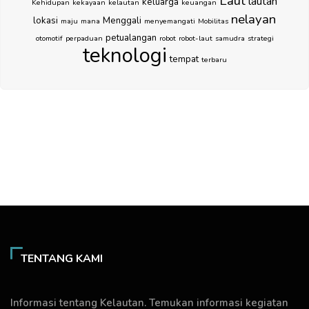
Laut
lautan
keluarga
Kehidupan
kekayaan
kelautan
keuangan
nelayan
lokasi
Menggali
maju
mana
menyemangati
Mobilitas
petualangan
otomotif
perpaduan
robot
robot-laut
samudra
strategi
teknologi
tempat
terbaru
TENTANG KAMI
Informasi tentang Kelautan. Temukan informasi kegiatan