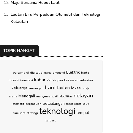
Maju Bersama Robot Laut
Lautan Biru Perpaduan Otomotif dan Teknologi
Kelautan
TOPIK HANGAT
Elektrik
bersama
di
digital
dimana
ekonomi
harta
kabar
inovasi
investasi
Kehidupan
kekayaan
kelautan
Laut
lautan
keluarga
lokasi
keuangan
maju
nelayan
Menggali
mana
menyemangati
Mobilitas
petualangan
otomotif
perpaduan
robot
robot-laut
teknologi
tempat
samudra
strategi
terbaru