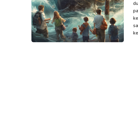
du
pa
ke
sa
ke