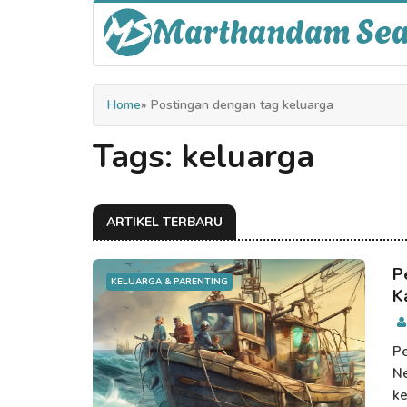
Marthandam Se
Home
» Postingan dengan tag keluarga
Tags: keluarga
ARTIKEL TERBARU
P
KELUARGA & PARENTING
K
Pe
Ne
ke