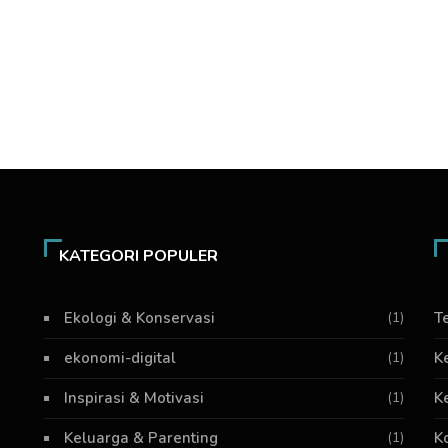
KATEGORI POPULER
Ekologi & Konservasi
(1)
T
ekonomi-digital
(1)
K
Inspirasi & Motivasi
(1)
K
Keluarga & Parenting
(1)
K