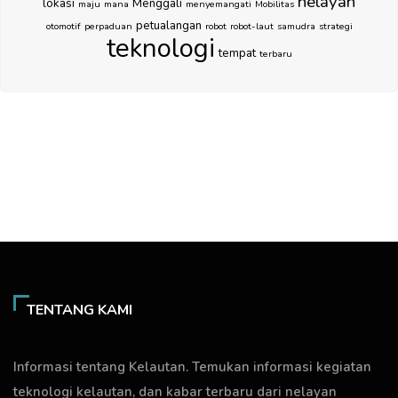
nelayan
lokasi
Menggali
maju
mana
menyemangati
Mobilitas
petualangan
otomotif
perpaduan
robot
robot-laut
samudra
strategi
teknologi
tempat
terbaru
TENTANG KAMI
Informasi tentang Kelautan. Temukan informasi kegiatan
teknologi kelautan, dan kabar terbaru dari nelayan