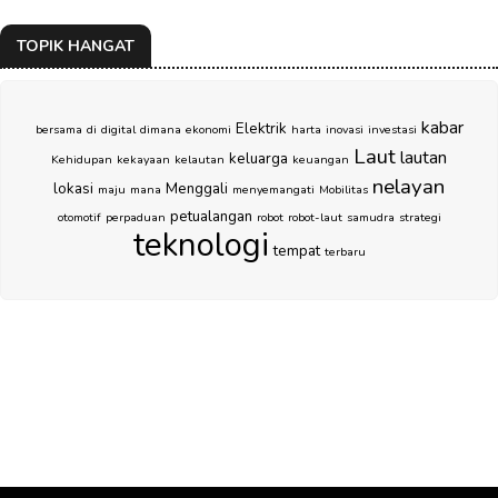
TOPIK HANGAT
kabar
Elektrik
bersama
di
digital
dimana
ekonomi
harta
inovasi
investasi
Laut
lautan
keluarga
Kehidupan
kekayaan
kelautan
keuangan
nelayan
lokasi
Menggali
maju
mana
menyemangati
Mobilitas
petualangan
otomotif
perpaduan
robot
robot-laut
samudra
strategi
teknologi
tempat
terbaru