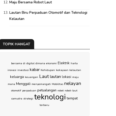
Maju Bersama Robot Laut
Lautan Biru Perpaduan Otomotif dan Teknologi
Kelautan
TOPIK HANGAT
Elektrik
bersama
di
digital
dimana
ekonomi
harta
kabar
inovasi
investasi
Kehidupan
kekayaan
kelautan
Laut
lautan
keluarga
lokasi
keuangan
maju
nelayan
Menggali
mana
menyemangati
Mobilitas
petualangan
otomotif
perpaduan
robot
robot-laut
teknologi
tempat
samudra
strategi
terbaru