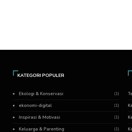
KATEGORI POPULER
Ekologi & Konservasi
(1)
T
ekonomi-digital
(1)
K
Inspirasi & Motivasi
(1)
K
Keluarga & Parenting
(1)
K