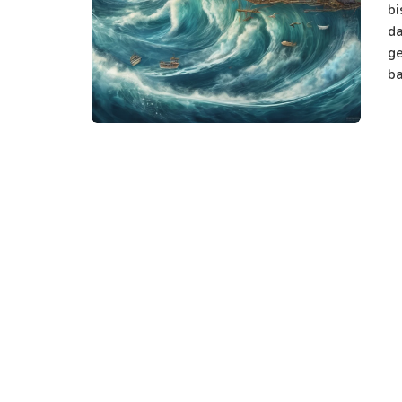
bi
da
ge
ba